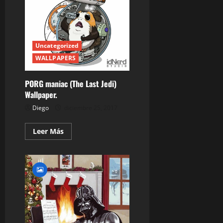
Trailer
Uncategorized
WALLPAPERS
PORG maniac (The Last Jedi)
Wallpaper.
Diego
diciembre 25, 2017
Leer
Leer Más
más
acerca
de
PORG
maniac
(The
Last
Jedi)
Wallpaper.