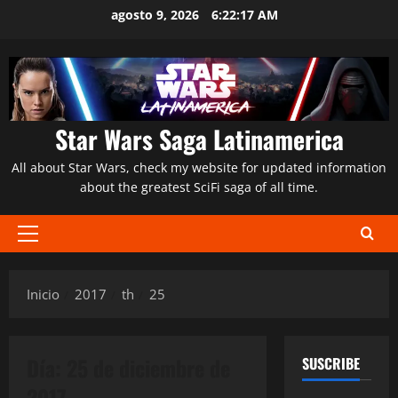
Saltar
agosto 9, 2026
6:22:18 AM
al
contenido
Star Wars Saga Latinamerica
All about Star Wars, check my website for updated information
about the greatest SciFi saga of all time.
Menú
principal
Inicio
2017
th
25
Día:
25 de diciembre de
SUSCRIBE
2017