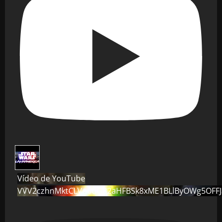
Vídeo de YouTube
VVV2czhnMktCLVo0dG82aHFBSk8xME1BLlByOWg5OFF