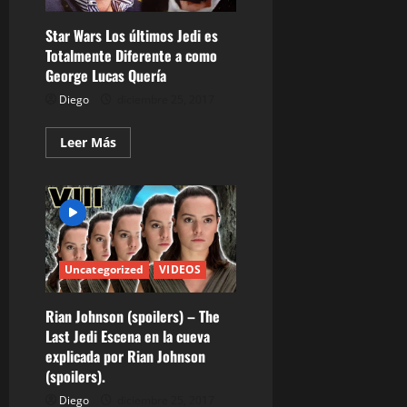
by
Chewbacca)
Star Wars Los últimos Jedi es
Totalmente Diferente a como
George Lucas Quería
Diego
diciembre 25, 2017
Leer
Leer Más
más
acerca
de
Star
Wars
Los
últimos
Jedi
es
Totalmente
Uncategorized
VIDEOS
Diferente
a
como
Rian Johnson (spoilers) – The
George
Lucas
Last Jedi Escena en la cueva
Quería
explicada por Rian Johnson
(spoilers).
Diego
diciembre 25, 2017