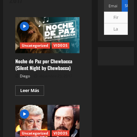
Uncategorized
VIDEOS
Noche de Paz por Chewbacca
(Silent Night by Chewbacca)
Diego
diciembre 25, 2017
Leer
Leer Más
más
acerca
de
Noche
de
Paz
por
Chewbacca
(Silent
Night
Uncategorized
VIDEOS