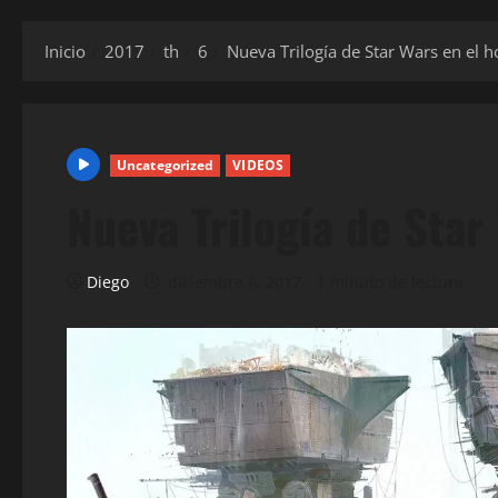
Inicio
2017
th
6
Nueva Trilogía de Star Wars en el h
Uncategorized
VIDEOS
Nueva Trilogía de Star
Diego
diciembre 6, 2017
1 minuto de lectura