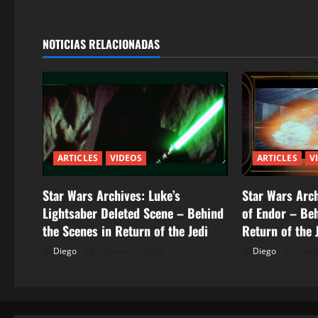
e
g
NOTICIAS RELACIONADAS
a
c
i
ó
ARTICLES
VIDEOS
ARTICLES
V
n
Star Wars Archives: Luke’s
Star Wars Arch
d
Lightsaber Deleted Scene – Behind
of Endor – Beh
the Scenes in Return of the Jedi
Return of the 
e
Diego
febrero 12, 2026
Diego
febre
e
n