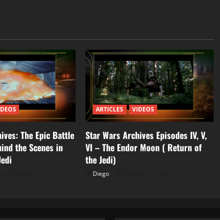
IDEOS
ARTICLES
VIDEOS
ives: The Epic Battle
Star Wars Archives Episodes IV, V,
ind the Scenes in
VI – The Endor Moon ( Return of
Jedi
the Jedi)
ro 12, 2026
Diego
febrero 12, 2026