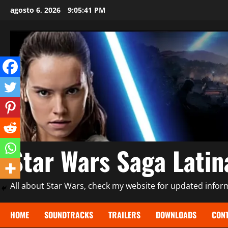
Saltar
agosto 6, 2026
9:05:43 PM
al
contenido
Star Wars Saga Lati
All about Star Wars, check my website for updated informa
HOME
SOUNDTRACKS
TRAILERS
DOWNLOADS
CONT