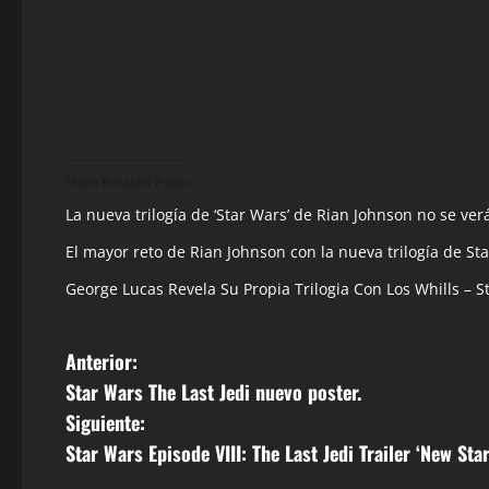
More Related Posts
La nueva trilogí­a de ‘Star Wars’ de Rian Johnson no se verá 
El mayor reto de Rian Johnson con la nueva trilogí­a de St
George Lucas Revela Su Propia Trilogia Con Los Whills – S
N
Anterior:
Star Wars The Last Jedi nuevo poster.
a
Siguiente:
v
Star Wars Episode VIII: The Last Jedi Trailer ‘New Sta