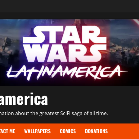
namerica
tion about the greatest SciFi saga of all time.
ACT ME
WALLPAPERS
COMICS
DONATIONS