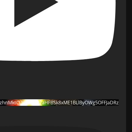
2czhnMktCLVo0dG82aHFBSk8xME1BLlByOWg5OFFJaDRz