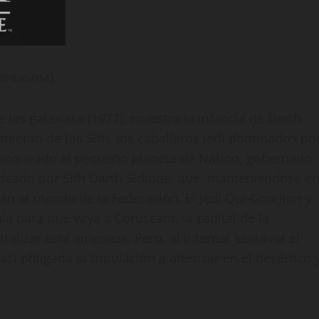
Fantasma)
las galaxias» (1977), muestra la infancia de Darth
miento de los Sith, los caballeros Jedi dominados po
 bloqueado el pequeño planeta de Naboo, gobernado
 ideado por Sith Darth Sidious, que, manteniéndose e
án al mando de la Federación. El Jedi Qui-Gon Jinn y
 para que vaya a Coruscant, la capital de la
tralizar esta amenaza. Pero, al intentar esquivar el
sí obligada la tripulación a aterrizar en el desértico 