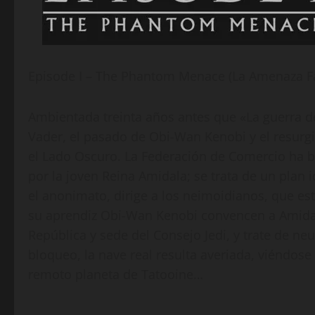
Episode I – The Phantom Menace (La Amenaza 
Ambientada treinta años antes que «La guerra de 
Vader, el pasado de Obi-Wan Kenobi y el resurgi
el Lado Oscuro. La Federación de Comercio ha
por la joven Reina Amidala; se trata de un plan
el anonimato, dirige a los neimoidianos, que est
su aprendiz Obi-Wan Kenobi convencen a Amidala
República y sede del Consejo Jedi, y trate de neu
bloqueo, la nave real resulta averiada, viéndose a
remoto planeta de Tatooine…