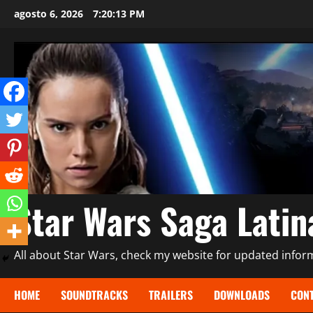
Saltar
agosto 6, 2026
7:20:15 PM
al
contenido
Star Wars Saga Lati
All about Star Wars, check my website for updated informa
HOME
SOUNDTRACKS
TRAILERS
DOWNLOADS
CONT