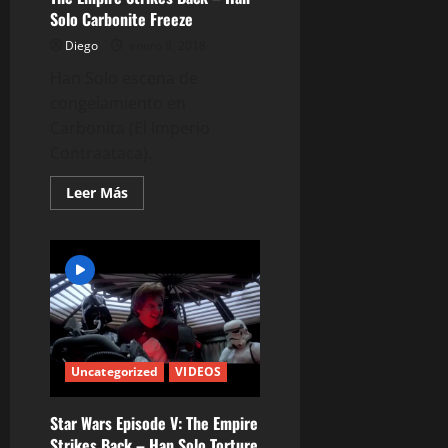
Solo Carbonite Freeze
Diego
enero 8, 2018
Han Solo escena de
congelamiento en
Carbonita (El Imperio
Contraataca).
Leer
Leer Más
más
acerca
de
The
Empire
Strikes
Back
–
Han
Solo
Carbonite
Freeze
Uncategorized
VIDEOS
Star Wars Episode V: The Empire
Strikes Back – Han Solo Torture