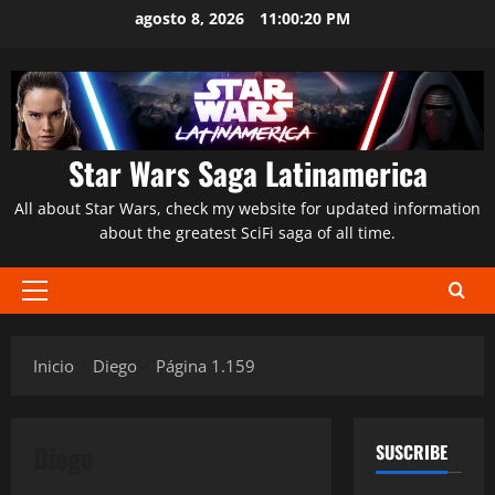
Saltar
agosto 8, 2026
11:00:21 PM
al
contenido
Star Wars Saga Latinamerica
All about Star Wars, check my website for updated information
about the greatest SciFi saga of all time.
Menú
principal
Inicio
Diego
Página 1.159
Diego
SUSCRIBE