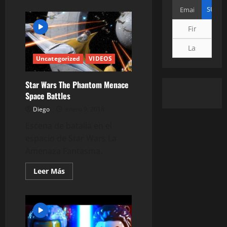
Uncategorized
VIDEOS
Star Wars The Phantom Menace
Space Battles
Diego
enero 9, 2018
Escena de batalla en el
espacio de Star Wars La
Amenaza Fantasma.
Leer
Leer Más
más
acerca
de
Star
Wars
The
Phantom