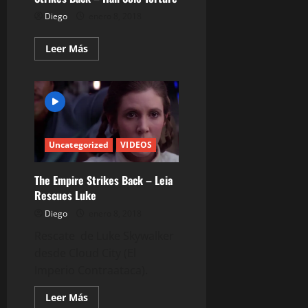
Diego
enero 8, 2018
Leer
Leer Más
más
acerca
de
Star
Wars
Episode
V:
The
Empire
Strikes
Uncategorized
VIDEOS
Back
–
Han
The Empire Strikes Back – Leia
Solo
Torture
Rescues Luke
Diego
enero 8, 2018
Rescate de Luke Skywalker
desde Cloud City (El
Imperio Contraataca).
Leer
Leer Más
más