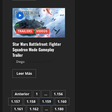
acerca
de
The
Empire
Strikes
Back
–
Leia
Rescues
TRAILERS
VIDEOS
Luke
Star Wars Battlefront: Fighter
Squadron Mode Gameplay
Trailer
Diego
enero 8, 2018
Leer
Leer Más
más
acerca
de
Star
Wars
Paginación
Anterior
1
…
1.156
Battlefront:
Fighter
Squadron
1.157
1.158
1.159
1.160
de
Mode
Gameplay
1.161
1.162
…
1.180
Trailer