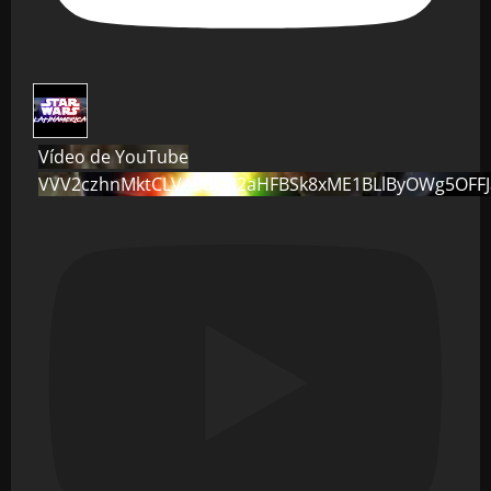
Vídeo de YouTube
VVV2czhnMktCLVo0dG82aHFBSk8xME1BLlByOWg5OFF