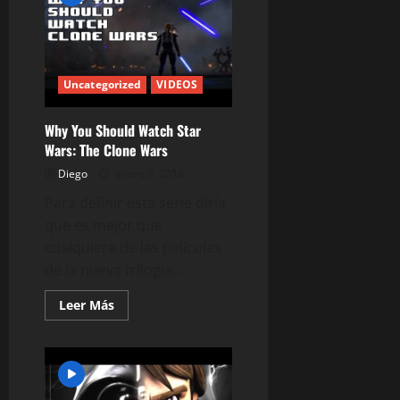
El
Lego
Imperio
Contraataca
(Completa
Español
Uncategorized
VIDEOS
Latino)
Why You Should Watch Star
Wars: The Clone Wars
Diego
enero 9, 2018
Para definir esta serie diría
que es mejor que
cualquiera de las películas
de la nueva trilogía....
Leer
Leer Más
más
acerca
de
Why
You
Should
Watch