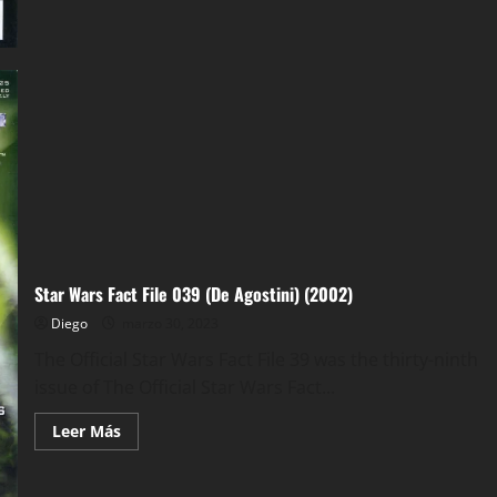
Star Wars Fact File 039 (De Agostini) (2002)
Diego
marzo 30, 2023
The Official Star Wars Fact File 39 was the thirty-ninth
issue of The Official Star Wars Fact...
Leer
Leer Más
más
acerca
de
Star