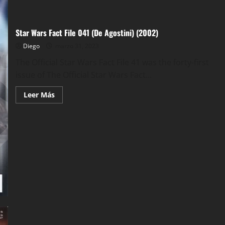
Star Wars Fact File 041 (De Agostini) (2002)
Diego
marzo 31, 2023
The Official Star Wars Fact File 41 was the forty-first
issue of The Official Star Wars Fact...
Leer
Leer Más
más
acerca
de
Star
Wars
Fact
File
041
(De
Agostini)
(2002)