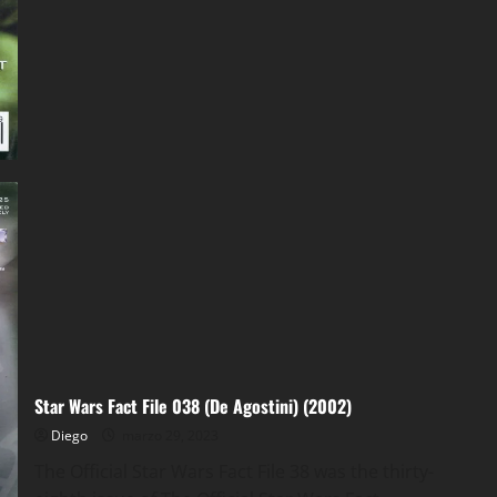
Wars
Fact
File
039
(De
Agostini)
(2002)
Star Wars Fact File 038 (De Agostini) (2002)
Diego
marzo 29, 2023
The Official Star Wars Fact File 38 was the thirty-