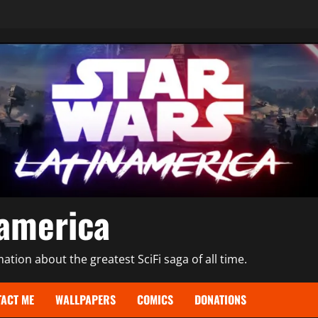
namerica
tion about the greatest SciFi saga of all time.
ACT ME
WALLPAPERS
COMICS
DONATIONS