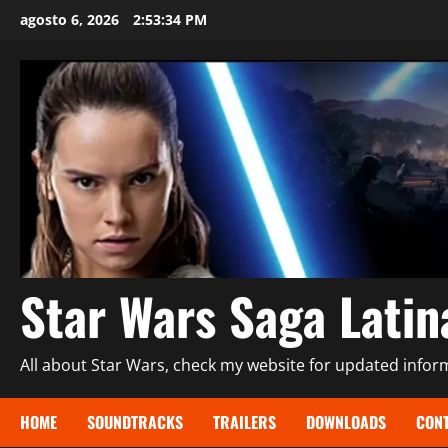
Saltar
agosto 6, 2026
2:53:36 PM
al
contenido
Star Wars Saga Lati
All about Star Wars, check my website for updated informa
HOME
SOUNDTRACKS
TRAILERS
DOWNLOADS
CONT