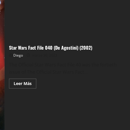
Star Wars Fact File 040 (De Agostini) (2002)
Diego
marzo 30, 2023
The Official Star Wars Fact File 40 was the fortieth
issue of The Official Star Wars Fact...
Leer
Leer Más
más
acerca
de
Star
Wars
Fact
File
040
(De
Agostini)
(2002)