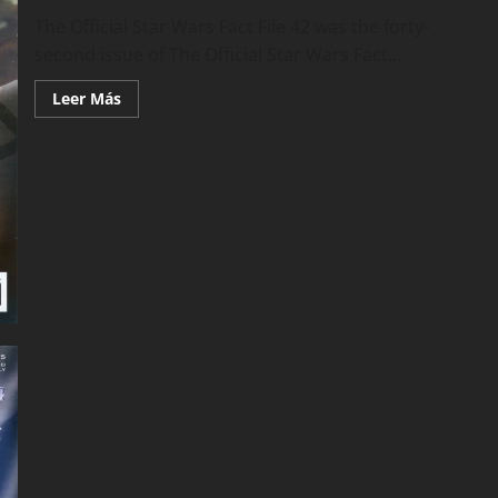
The Official Star Wars Fact File 42 was the forty-
second issue of The Official Star Wars Fact...
Leer
Leer Más
más
acerca
de
Star
Wars
Fact
File
042
(De
Agostini)
(2002)