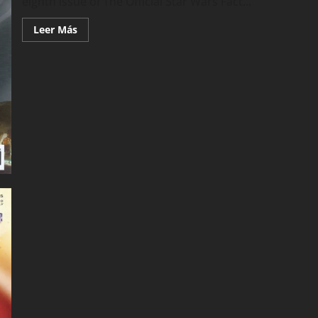
eighth issue of The Official Star Wars Fact...
Leer
Leer Más
más
acerca
de
Star
Wars
Fact
File
038
(De
Agostini)
(2002)